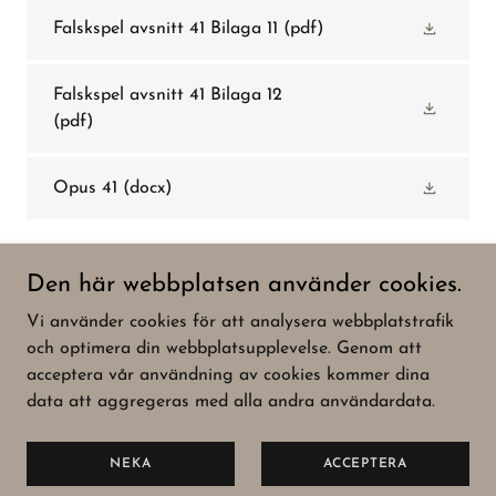
Falskspel avsnitt 41 Bilaga 11
(pdf)
Falskspel avsnitt 41 Bilaga 12
(pdf)
Opus 41
(docx)
Den här webbplatsen använder cookies.
Vi använder cookies för att analysera webbplatstrafik
Copyright © 2022 FALSKSPEL.SE - Med ensamrätt-
och optimera din webbplatsupplevelse. Genom att
Ansvarig utgivare: Hans Lindström
acceptera vår användning av cookies kommer dina
data att aggregeras med alla andra användardata.
Drivs av
NEKA
ACCEPTERA